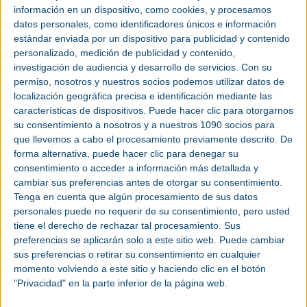
información en un dispositivo, como cookies, y procesamos
2021), Storage Solution Group (a principios de
datos personales, como identificadores únicos e información
2023) y la adquisición completa de Magazino (en
estándar enviada por un dispositivo para publicidad y contenido
agosto de 2023), el experto en
intralogística
personalizado, medición de publicidad y contenido,
alemán Jungheinrich ha situado la automatización
investigación de audiencia y desarrollo de servicios.
Con su
en el centro de su estrategia de crecimiento y
permiso, nosotros y nuestros socios podemos utilizar datos de
continúa implementando sus soluciones
localización geográfica precisa e identificación mediante las
automatizadas a través de este nuevo contrato.
características de dispositivos. Puede hacer clic para otorgarnos
su consentimiento a nosotros y a nuestros 1090 socios para
En el marco de esta colaboración, Jungheinrich
que llevemos a cabo el procesamiento previamente descrito. De
instalará un sistema de
automatización
de última
forma alternativa, puede hacer clic para denegar su
generación en las futuras instalaciones logísticas
consentimiento o acceder a información más detallada y
en la sede de Sartorius Stedim Biotech en
cambiar sus preferencias antes de otorgar su consentimiento.
Aubagne, Francia. La construcción debería
Tenga en cuenta que algún procesamiento de sus datos
comenzar este año. A través de este partnership,
personales puede no requerir de su consentimiento, pero usted
Jungheinrich contribuye a que la logística de
tiene el derecho de rechazar tal procesamiento. Sus
Sartorius evolucione significativamente,
preferencias se aplicarán solo a este sitio web. Puede cambiar
aumentando la eficiencia, la flexibilidad y la
sus preferencias o retirar su consentimiento en cualquier
momento volviendo a este sitio y haciendo clic en el botón
productividad.
"Privacidad" en la parte inferior de la página web.
La nueva instalación logística, cuya inauguración