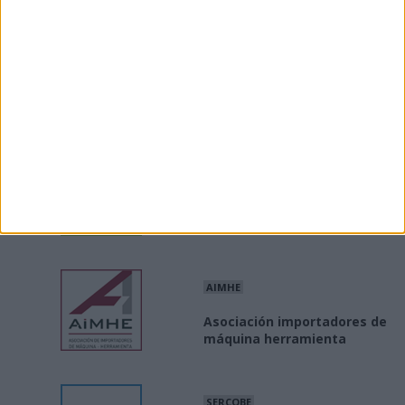
sector industrial
INE
Producción / precios
industriales
MINISTERIO
Industria Conectada 4.0
AIMHE
Asociación importadores de
máquina herramienta
SERCOBE