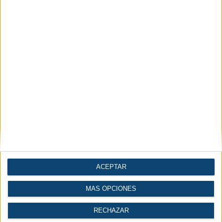
Economía |
Industria del agua
Industria
INICIAR SESIÓN
REGÍSTRATE
ACEPTAR
MÁS OPCIONES
RECHAZAR