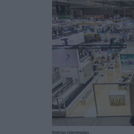
28/07/2026
|
Innovación y nuevas oportu
27/07/2026
|
Aqualia se adjudica la cons
|
El bar como unidad de presión
27/07/2026
|
El MMH 2026 reunirá a expos
24/07/2026
|
Cómo digitalizar el manteni
24/07/2026
|
Yaskawa presenta el nuevo
23/07/2026
|
ELGi Compressors nombra a 
Europa
23/07/2026
|
Cómo escalar producción sin
22/07/2026
|
Burckhardt suministrará com
22/07/2026
|
BeDIGITAL continúa acompañ
06/08/2026
|
Sacyr se adjudica la constr
Noticias relacionadas