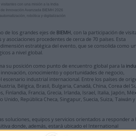
isitantes con una misión a la India
s de Innovación Avanzada BIEMH 2026
tomatización, robótica y digitalización
no de los grandes ejes de
BIEMH
, con la participación de visi
 y asociaciones procedentes de cerca de 70 países. Esta
a dimensión estratégica del evento, que se consolida como u
icos a nivel global.
irma su posición como punto de encuentro global para la
indu
 innovación, conocimiento y oportunidades de negocio,
 escenario industrial internacional. Entre los países de ori
stria, Bélgica, Brasil, Bulgaria, Canadá, China, Corea del Su
Finlandia, Francia, Grecia, Irlanda, Israel, Italia, Japón, Méx
no Unido, República Checa, Singapur, Suecia, Suiza, Taiwán y
s soluciones, equipos y servicios orientados a responder a 
sitiva donde, además, estará ubicado el International
cio destinado a organizaciones de fabricantes de
máquina