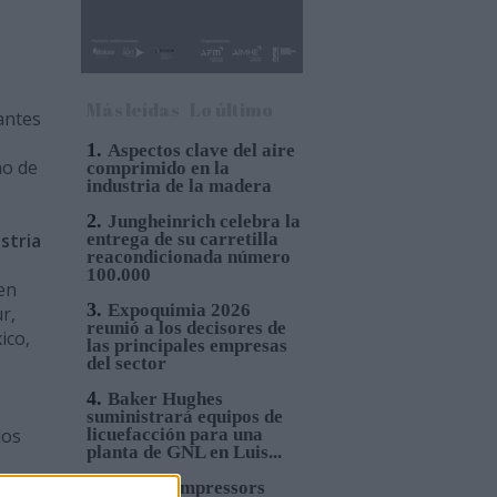
Más leídas
Lo último
tantes
1.
Aspectos clave del aire
no de
comprimido en la
industria de la madera
2.
Jungheinrich celebra la
stria
entrega de su carretilla
reacondicionada número
100.000
gen
3.
Expoquimia 2026
r,
reunió a los decisores de
ico,
las principales empresas
del sector
4.
Baker Hughes
suministrará equipos de
los
licuefacción para una
planta de GNL en Luis...
5.
ELGi Compressors