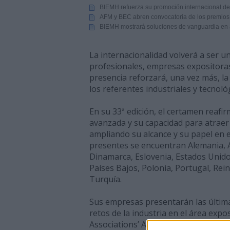
BIEMH refuerza su promoción internacional de v
AFM y BEC abren convocatoria de los premio
BIEMH mostrará soluciones de vanguardia en au
La internacionalidad volverá a ser u
profesionales, empresas expositoras
presencia reforzará, una vez más, l
los referentes industriales y tecnológ
En su 33ª edición, el certamen reaf
avanzada y su capacidad para atraer
ampliando su alcance y su papel en el
presentes se encuentran Alemania, Au
Dinamarca, Eslovenia, Estados Unidos, 
Países Bajos, Polonia, Portugal, Rei
Turquía.
Sus empresas presentarán las última
retos de la industria en el área expo
Associations’ Area. Este nuevo espa