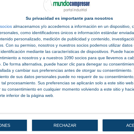
ia de representantes de Italia, Polonia, Turquía, Bulgaria,
entre otros países. El área incorporará además un Speakers’
tos de sus respectivos países.
Su privacidad es importante para nosotros
socios
almacenamos y/o accedemos a información en un dispositivo, c
la participación de visitantes extranjeros/as adquirirá tamb
sonales, como identificadores únicos e información estándar enviada 
la campaña internacional que en esta edición se ha ampliado
ntenido personalizado, medición de publicidad y contenido, investigaci
s uno de esos países destacados, entre los que también se
os.
Con su permiso, nosotros y nuestros socios podemos utilizar datos 
 Alemania, Turquía, Portugal, Marruecos, Reino Unido, Cana
identificación mediante las características de dispositivos. Puede hacer
 y Países Bajos, cuyos delegados/as recorrerán los seis pabell
ntimiento a nosotros y a nuestros 1090 socios para que llevemos a ca
ara sus empresas y respuestas llave en mano para sus
. De forma alternativa, puede hacer clic para denegar su consentimien
llada y cambiar sus preferencias antes de otorgar su consentimiento.
ento de sus datos personales puede no requerir de su consentimiento, 
e del Hosted Buyers’ Programme, que facilitará reuniones 
tal procesamiento. Sus preferencias se aplicarán solo a este sitio we
radores/as. El equipo de visitantes está ya cerrando los vi
ar su consentimiento en cualquier momento volviendo a este sitio y haci
irán en representación de más de una veintena de países.
rte inferior de la página web.
ción responde a una intensa labor de promoción exterior en
erta tecnológica de alto valor y captar visitantes cualificado
rsión.
ONES
RECHAZAR
AC