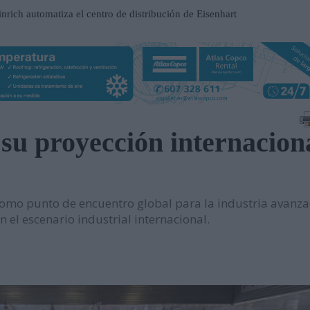
nrich automatiza el centro de distribución de Eisenhart
ilhelmshaven
ospital Frimley Park en Inglaterra
 un entorno estratégico para impulsar inversiones y
u proyección internacion
participación en EP Equipment
contrato en el Metro de Santiago de Chile
n al servicio del mantenimiento industrial
omo punto de encuentro global para la industria avanza
ueva serie de tablets industriales Tab-IND
 el escenario industrial internacional.
una central hidroeléctrica reversible en Asturias
sará nuevas oportunidades de negocio con grandes