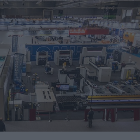
nidades de negocio en la 10ª edición de AdditƐD
trucción de la depuradora de Cajamarca en Perú
itores de una veintena de países de los cinco continentes
miento para reducir averías y costes
 robot de 6 ejes Motoman GP215L
Nils Blanchard para acelerar el crecimiento sostenible en
 multiplicar inventario, urgencias ni costes ocultos
presores de hidrógeno a alta presión a los países nórdicos
ando a la industria en su transformación digital
ucción del nuevo Hospital de Mandurah (Australia)