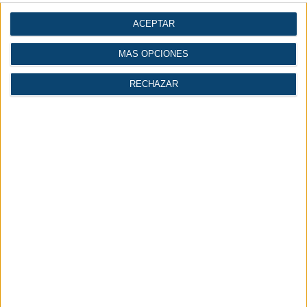
ACEPTAR
MÁS OPCIONES
RECHAZAR
Artículos
Diccionario
Videos
Técnicos
Técnico
Conversor de
Cálculo del volumen de
Normales o Standard a
un depósito de aire
FAD
comprimido