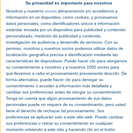
Su privacidad es importante para nosotros
visitantes a
BIEMH 2026
podrán descubrir éstas y
otras soluciones de maquinaria, software, Smart
Nosotros y nuestros
socios
almacenamos y/o accedemos a
Factory y servicios en el stand C20 del pabellón 5
información en un dispositivo, como cookies, y procesamos
del BEC.
datos personales, como identificadores únicos e información
estándar enviada por un dispositivo para publicidad y contenido
Soluciones de plegado:
personalizado, medición de publicidad y contenido,
investigación de audiencia y desarrollo de servicios.
Con su
automatización para una
permiso, nosotros y nuestros socios podemos utilizar datos de
localización geográfica precisa e identificación mediante las
precisión máxima
características de dispositivos. Puede hacer clic para otorgarnos
su consentimiento a nosotros y a nuestros 1092 socios para
TRUMPF presentará en primicia su célula de
que llevemos a cabo el procesamiento previamente descrito. De
plegado en formato pequeño Flex Cell en
forma alternativa, puede hacer clic para denegar su
combinación con su software de programación
consentimiento o acceder a información más detallada y
TecZone Bend. La Flex Cell puede ser conectada a
cambiar sus preferencias antes de otorgar su consentimiento.
la plegadora TruBend 7050 en unos sencillos
Tenga en cuenta que algún procesamiento de sus datos
pasos para conseguir un plegado automatizado de
personales puede no requerir de su consentimiento, pero usted
tiene el derecho de rechazar tal procesamiento. Sus
gran rapidez que merece la pena incluso para
preferencias se aplicarán solo a este sitio web. Puede cambiar
componentes nuevos con lotes muy pequeños, con
sus preferencias o retirar su consentimiento en cualquier
un formato de hasta 600x400mm y grosores de
momento volviendo a este sitio y haciendo clic en el botón
chapa de hasta 6mm. Además, puede programarse