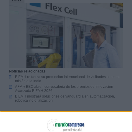
Noticias relacionadas
BIEMH refuerza su promoción internacional de visitantes con una
misión a la India
AFM y BEC abren convocatoria de los premios de Innovación
Avanzada BIEMH 2026
BIEMH mostrará soluciones de vanguardia en automatización,
robótica y digitalización
TRUMPF
exhibirá por primera vez en España sus
nuevos sistemas de plegado, así como innovadoras
soluciones de
automatización
inteligente
. Los