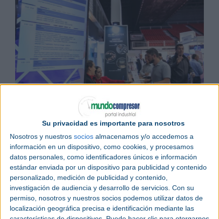
Noticias relacionadas
+Industry cierra sus puertas con la asistencia de más de 11.800
visitantes
Los espacios interconectados sumaron fuerzas en +Industry
Su privacidad es importante para nosotros
+Industry se amplía para abarcar todos los sectores de la
Nosotros y nuestros
socios
almacenamos y/o accedemos a
fabricación avanzada
información en un dispositivo, como cookies, y procesamos
datos personales, como identificadores únicos e información
Las soluciones industriales más innovadoras en
estándar enviada por un dispositivo para publicidad y contenido
tecnología aditiva
e
impresión 3D
protagonizarán
personalizado, medición de publicidad y contenido,
la novena edición de
Addit3d
, que se celebrará del
investigación de audiencia y desarrollo de servicios.
Con su
3 al 5 de junio de 2025, en
Bilbao Exhibition
permiso, nosotros y nuestros socios podemos utilizar datos de
Centre
. La feria internacional se desarrollará en el
localización geográfica precisa e identificación mediante las
marco de
+Industry
, uno de los mayores puntos de
características de dispositivos. Puede hacer clic para otorgarnos