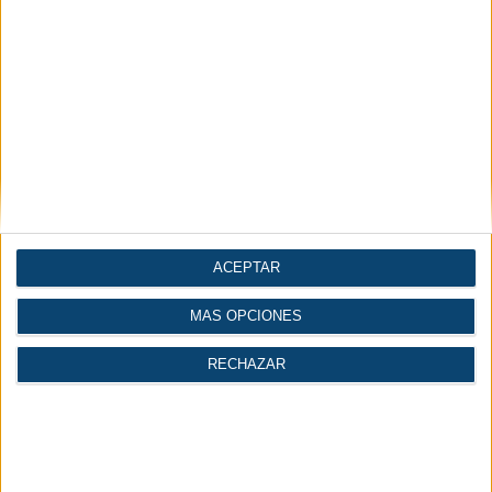
Noticias por secciones
ACEPTAR
Maquinaria y equipo
MÁS OPCIONES
Compresores y vacío
mecánico
RECHAZAR
Automatización |
Construcción