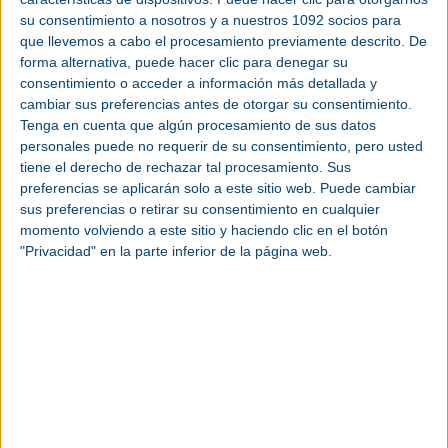
encuentro de la
fabricación avanzada
e
industria
su consentimiento a nosotros y a nuestros 1092 socios para
4.0
, conformando un espacio de referencia, con
que llevemos a cabo el procesamiento previamente descrito. De
forma alternativa, puede hacer clic para denegar su
sinergias y nuevas oportunidades de negocio a
consentimiento o acceder a información más detallada y
todos los niveles.
cambiar sus preferencias antes de otorgar su consentimiento.
Tenga en cuenta que algún procesamiento de sus datos
AdditƐd destaca como evento práctico con un
personales puede no requerir de su consentimiento, pero usted
enfoque integral que combina una amplia área
tiene el derecho de rechazar tal procesamiento. Sus
expositiva y un apartado congresual,
preferencias se aplicarán solo a este sitio web. Puede cambiar
convirtiéndose en una cita imprescindible de la
sus preferencias o retirar su consentimiento en cualquier
fabricación aditiva e industrias vinculadas. La
momento volviendo a este sitio y haciendo clic en el botón
amplia oferta de AdditƐd atraerá a empresas de
"Privacidad" en la parte inferior de la página web.
sectores usuarios participantes como Automoción,
Aeroespacial, Naval, Metálico, Auxiliar y Bienes de
Equipo, Defensa y Ferroviario, entre otros muchos.
Entre las firmas que ya han confirmado su
presencia para AdditƐd 2025 se encuentran 3DZ,
Addimen, AIJU, Filament2Print, Indart3D, Madit,
Maquinser, Mausa 3D, Optimus 3D, Sicnova 3D,
Hervel y Asorcad.