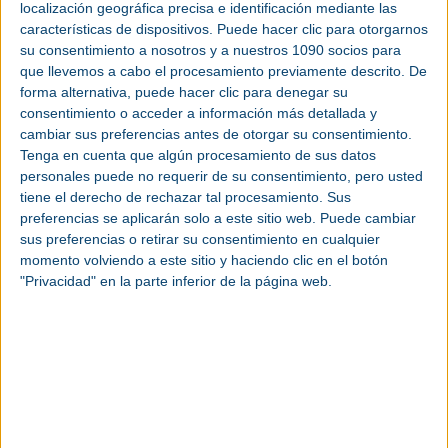
localización geográfica precisa e identificación mediante las
punto de encuentro dedicado al
Smart
características de dispositivos. Puede hacer clic para otorgarnos
Manufacturing
del país, la cita contará con un
su consentimiento a nosotros y a nuestros 1090 socios para
formato muy dinámico y vinculado a la innovación,
que llevemos a cabo el procesamiento previamente descrito. De
que combinará su área expositiva y de
forma alternativa, puede hacer clic para denegar su
presentación de producto con el apartado
consentimiento o acceder a información más detallada y
congresual y de networking.
cambiar sus preferencias antes de otorgar su consentimiento.
Tenga en cuenta que algún procesamiento de sus datos
El apartado expositivo incluirá la participación de
personales puede no requerir de su consentimiento, pero usted
empresas proveedoras de los diferentes niveles de
tiene el derecho de rechazar tal procesamiento. Sus
la cadena de valor. Los sectores representados
preferencias se aplicarán solo a este sitio web. Puede cambiar
sus preferencias o retirar su consentimiento en cualquier
serán, principalmente, mantenimiento y
momento volviendo a este sitio y haciendo clic en el botón
lubricación; tecnologías de mantenimiento y
"Privacidad" en la parte inferior de la página web.
servicios industriales; medición, evaluación y
control; soluciones de software; servicios
medioambientales; gestión de activos y servicios
(Asset management); gestión de instalaciones y
servicios (Facility management) e ingenierías y
consultorías, entre otros.
Tras el reciente lanzamiento de campaña,