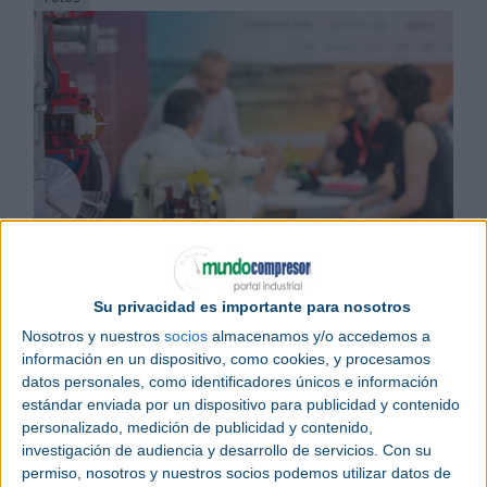
Noticias relacionadas
Soluciones de fabricación a medida en Maintenance, BeDigital y
Pumps&Valves
Su privacidad es importante para nosotros
Los espacios interconectados sumaron fuerzas en +Industry
Nosotros y nuestros
socios
almacenamos y/o accedemos a
+Industry se amplía para abarcar todos los sectores de la
fabricación avanzada
información en un dispositivo, como cookies, y procesamos
datos personales, como identificadores únicos e información
Maintenance
ofrecerá del 3 al 5 de junio de 2025
estándar enviada por un dispositivo para publicidad y contenido
en
Bilbao
Exhibition Centre las soluciones y
personalizado, medición de publicidad y contenido,
servicios más avanzados en el ámbito del
investigación de audiencia y desarrollo de servicios.
Con su
mantenimiento industrial
. Durante tres jornadas
permiso, nosotros y nuestros socios podemos utilizar datos de
completas, y en el marco de
+ INDUSTRY
, el mayor