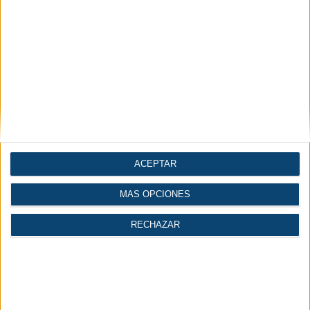
Votar:
Resultado:
Te puede interesar
ACEPTAR
MÁS OPCIONES
RECHAZAR
Artículos
Diccionario
Videos
Técnicos
Técnico