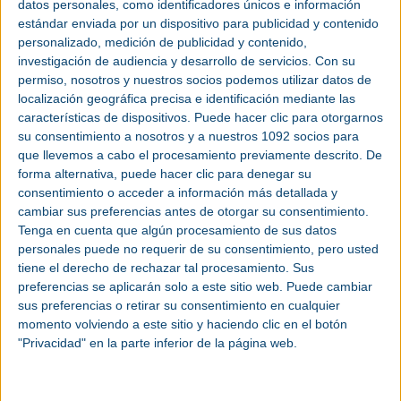
datos personales, como identificadores únicos e información
La innovación tecnológica y la transformación
estándar enviada por un dispositivo para publicidad y contenido
sostenible han sido las protagonistas en los IV
personalizado, medición de publicidad y contenido,
Advanced Manufacturing Awards
, entregados en
investigación de audiencia y desarrollo de servicios.
Con su
el marco de
Advanced Manufacturing Madrid
permiso, nosotros y nuestros socios podemos utilizar datos de
2025
, el evento líder en innovación industrial
localización geográfica precisa e identificación mediante las
celebrado en IFEMA y organizado por Easyfairs.
características de dispositivos. Puede hacer clic para otorgarnos
su consentimiento a nosotros y a nuestros 1092 socios para
La ceremonia ha reconocido a siete organizaciones
que llevemos a cabo el procesamiento previamente descrito. De
forma alternativa, puede hacer clic para denegar su
y centros tecnológicos cuyos proyectos están
consentimiento o acceder a información más detallada y
impulsando la competitividad y la modernización
cambiar sus preferencias antes de otorgar su consentimiento.
del sector manufacturero español, consolidando a
Tenga en cuenta que algún procesamiento de sus datos
estos galardones como referentes en la promoción
personales puede no requerir de su consentimiento, pero usted
de la excelencia y la innovación aplicada a la
tiene el derecho de rechazar tal procesamiento. Sus
industria.
preferencias se aplicarán solo a este sitio web. Puede cambiar
sus preferencias o retirar su consentimiento en cualquier
Ganadores de los Advanced
momento volviendo a este sitio y haciendo clic en el botón
Manufacturing Awards 2025
"Privacidad" en la parte inferior de la página web.