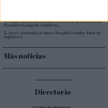
acero limpio de la Península ...
3.
Sacyr se adjudica la construcción del nuevo Hospital
de Mandurah (Australia)
4.
Jungheinrich automatiza el centro de distribución de
Eisenhart Laeppché GmbH en ...
5.
Sacyr construirá el nuevo Hospital Frimley Park en
Inglaterra
Más noticias
Directorio
Listado de empresas