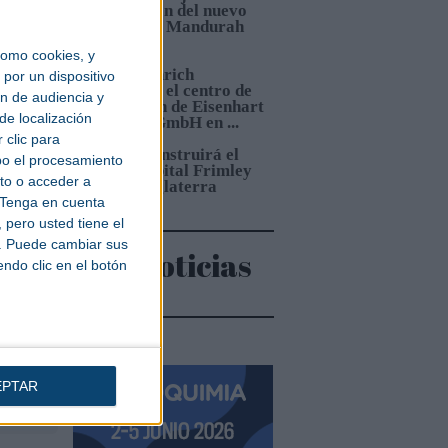
e
construcción del nuevo
Hospital de Mandurah
(Australia)
omo cookies, y
4.
Jungheinrich
por un dispositivo
automatiza el centro de
 y la
ón de audiencia y
distribución de Eisenhart
de localización
Laeppché GmbH en ...
 clic para
ibirá
5.
Sacyr construirá el
bo el procesamiento
nuevo Hospital Frimley
to o acceder a
Park en Inglaterra
Tenga en cuenta
pero usted tiene el
óneo
b. Puede cambiar sus
Más noticias
endo clic en el botón
EPTAR
s