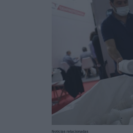
29/07/2026
|
La Barca Energía construirá 
29/07/2026
|
Subcontratación 2027 impul
fabricantes
28/07/2026
|
Innovación y nuevas oportu
27/07/2026
|
Aqualia se adjudica la cons
|
El bar como unidad de presión
27/07/2026
|
El MMH 2026 reunirá a expos
24/07/2026
|
Cómo digitalizar el manteni
24/07/2026
|
Yaskawa presenta el nuevo
23/07/2026
|
ELGi Compressors nombra a 
Europa
23/07/2026
|
Cómo escalar producción sin
07/08/2026
|
Emerson lanza nuevo sensor 
Noticias relacionadas