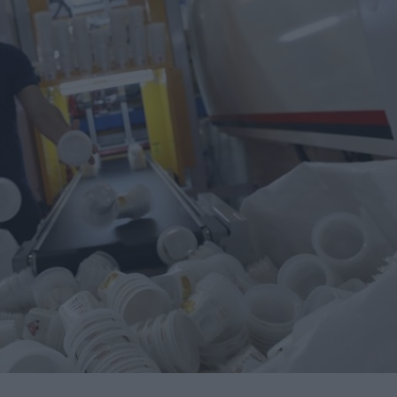
una central hidroeléctrica reversible en Asturias
sará nuevas oportunidades de negocio con grandes
nidades de negocio en la 10ª edición de AdditƐD
trucción de la depuradora de Cajamarca en Perú
itores de una veintena de países de los cinco continentes
miento para reducir averías y costes
 robot de 6 ejes Motoman GP215L
Nils Blanchard para acelerar el crecimiento sostenible en
 multiplicar inventario, urgencias ni costes ocultos
digital de pH/ORP de alta presión y alta temperatura