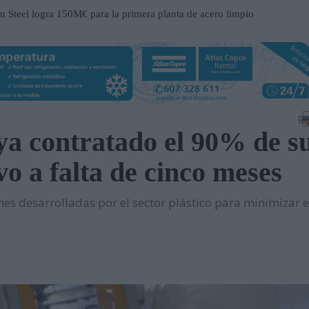
Steel logra 150M€ para la primera planta de acero limpio
a
ucción del nuevo Hospital de Mandurah (Australia)
 centro de distribución de Eisenhart Laeppché GmbH en
 ya contratado el 90% de s
ospital Frimley Park en Inglaterra
vo a falta de cinco meses
 un entorno estratégico para impulsar inversiones y
es desarrolladas por el sector plástico para minimizar e
participación en EP Equipment
contrato en el Metro de Santiago de Chile
n al servicio del mantenimiento industrial
ueva serie de tablets industriales Tab-IND