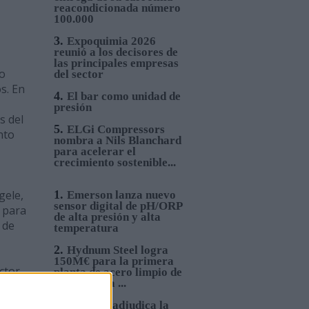
reacondicionada número
100.000
3.
Expoquimia 2026
reunió a los decisores de
las principales empresas
io
del sector
s. En
4.
El bar como unidad de
presión
s del
5.
ELGi Compressors
nto
nombra a Nils Blanchard
para acelerar el
crecimiento sostenible...
gele,
1.
Emerson lanza nuevo
sensor digital de pH/ORP
 para
de alta presión y alta
 de
temperatura
2.
Hydnum Steel logra
150M€ para la primera
ctor
planta de acero limpio de
la Península ...
o el
3.
Sacyr se adjudica la