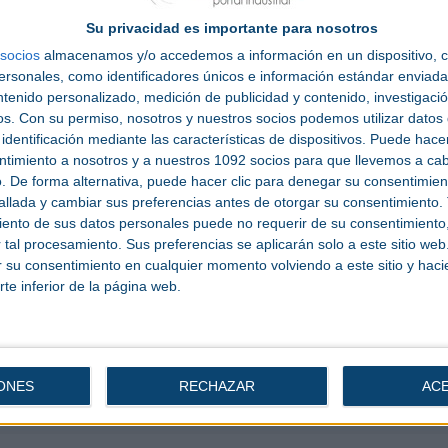
los envases plásticos de un solo uso a partir de este mes d
Su privacidad es importante para nosotros
socios
almacenamos y/o accedemos a información en un dispositivo, c
on el programa ‘Best in Class’, iniciativa con la que se
sonales, como identificadores únicos e información estándar enviada 
ollada en el ámbito de la economía circular, la digitalización
ntenido personalizado, medición de publicidad y contenido, investigaci
os.
Con su permiso, nosotros y nuestros socios podemos utilizar datos 
na empresa del sector y que está siendo aplicada por una
identificación mediante las características de dispositivos. Puede hacer
 apuesta por el fomento de la sostenibilidad, Equiplast exh
ntimiento a nosotros y a nuestros 1092 socios para que llevemos a ca
terial reciclado, en la exposición Rethinking Plastics.
. De forma alternativa, puede hacer clic para denegar su consentimien
llada y cambiar sus preferencias antes de otorgar su consentimiento.
rá a finales de mayo y principios de junio, atendiendo a las
ento de sus datos personales puede no requerir de su consentimiento, 
 sectoriales que consideran que se trata de un mes más id
tal procesamiento. Sus preferencias se aplicarán solo a este sitio we
nicación y marketing.
ar su consentimiento en cualquier momento volviendo a este sitio y haci
rte inferior de la página web.
iety & sustainability’, Equiplast 2023, que dará a conocer la
para minimizar el impacto medioambiental de su actividad
 la economía circular, la transferencia de la tecnología y la
áticos.
ONES
RECHAZAR
AC
Resultado:
0 Voto