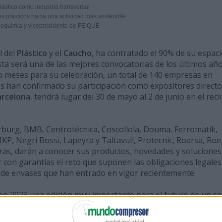
lástico como industria transversal
os plásticos hacia una actividad más sostenible
xpoquimia y vicepresidente de FEIQUE
l del
Plástico
y el
Caucho
, ha contratado el 90% de su espac
sta será una de las mejores convocatorias de los últimos año
 meses para su celebración, un total de 140 empresas en
 han confirmado su participación como expositores directo
arcelona
, tendrá lugar del 30 de mayo al 2 de junio en el reci
Arburg, BMB, Centrotécnica, Coscollola, Douma, Ferromatik,
MKP, Negri Bossi, Lapeyra y Taltavull, Protecnic, Roarsa, Roe
ras, darán a conocer sus productos, novedades y soluciones
r con garantías el reto que suponen las obligaciones legales
 de envases que han entrado en vigor recientemente.
 en 2023 una edición muy importante para el futuro de un se
restricciones y limitaciones del uso de los plásticos, así com
a Ley de Residuos y Suelos Contaminados que, entre otras