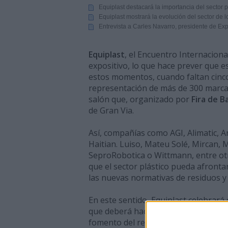
Equiplast destacará la importancia del sector p
Equiplast mostrará la evolución del sector de l
Entrevista a Carles Navarro, presidente de E
Equiplast
, el Encuentro Internaciona
expositivo, lo que hace prever que e
estos momentos, cuando faltan cinco
representación de más de 300 marcas
salón que, organizado por
Fira de B
de Gran Via.
Así, compañías como AGI, Alimatic, 
Haitian. Luiso, Mateu Solé, Mircan, 
SeproRobotica o Wittmann, entre ot
que el sector plástico pueda afronta
las nuevas normativas de residuos y
En este sentido, Equiplast celebrará
que deberá hacer frente a las nuevas 
fomento del reciclaje recogidas en l