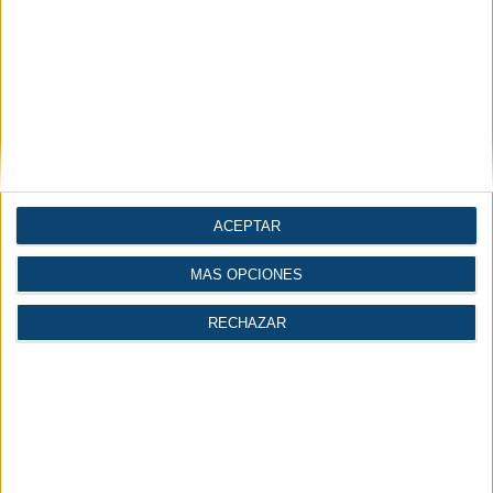
Conversor de
Cálculo del volumen de
Normales o Standard a
un depósito de aire
FAD
comprimido
ACEPTAR
MÁS OPCIONES
RECHAZAR
Noticias por secciones