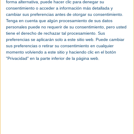
forma alternativa, puede hacer clic para denegar su
del equipo.
consentimiento o acceder a información más detallada y
Un mayor control sobre fugas, etiquetado,
cambiar sus preferencias antes de otorgar su consentimiento.
trazabilidad y cuotas de comercialización.
Tenga en cuenta que algún procesamiento de sus datos
personales puede no requerir de su consentimiento, pero usted
A partir de 2027, muchos sistemas de refrigeración
tiene el derecho de rechazar tal procesamiento. Sus
estacionarios dejarán de poder comercializarse si
preferencias se aplicarán solo a este sitio web. Puede cambiar
utilizan gases fluorados con GWP ≥ 750 (equipos >
sus preferencias o retirar su consentimiento en cualquier
12 kW) y ≥ 150 (≤ 12 kW), y en 2032 se avanzará
momento volviendo a este sitio y haciendo clic en el botón
hacia la eliminación casi total de estos
"Privacidad" en la parte inferior de la página web.
refrigerantes en aplicaciones de menor potencia.
Este escenario introduce riesgos claros de
obsolescencia, volatilidad de precios y complejidad
logística, pero también abre la puerta a una
modernización profunda de los sistemas de
refrigeración industriales.
Más allá de la técnica: impactos
logísticos y financieros