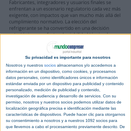
Fabricantes, integradores y usuarios finales se
enfrentan a un escenario regulatorio cada vez más
exigente, con impactos que van mucho más allá del
cumplimiento normativo. La elección del
refrigerante se ha convertido en una decisión
estratégica que afecta a la viabilidad técnica, la
logística, los costes operativos y la competitividad a
largo plazo.
Su privacidad es importante para nosotros
La revisión de 2024 del Reglamento europeo sobre
Nosotros y nuestros
socios
almacenamos y/o accedemos a
gases fluorados refuerza de forma significativa la
información en un dispositivo, como cookies, y procesamos
senda iniciada en 2014 y entre sus objetivos clave
datos personales, como identificadores únicos e información
destacan:
estándar enviada por un dispositivo para publicidad y contenido
personalizado, medición de publicidad y contenido,
investigación de audiencia y desarrollo de servicios.
Con su
La reducción progresiva del 95 % de los HFC
permiso, nosotros y nuestros socios podemos utilizar datos de
para 2030, medida en toneladas equivalentes
localización geográfica precisa e identificación mediante las
de CO2.
características de dispositivos. Puede hacer clic para otorgarnos
Prohibiciones escalonadas para el uso de
su consentimiento a nosotros y a nuestros 1092 socios para
refrigerantes por encima de determinados
que llevemos a cabo el procesamiento previamente descrito. De
umbrales de GWP, en función de la potencia