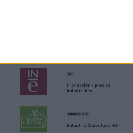
Enlaces
Enlaces de interés a asociaciones e información del
sector industrial
INE
Producción / precios
industriales
MINISTERIO
Industria Conectada 4.0