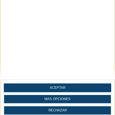
Compresores y vacío
mecánico
Automatización |
Construcción
Industria 4.0
| Ingeniería
Gases
Logística
ACEPTAR
MÁS OPCIONES
Economía |
Industria del agua
Industria
RECHAZAR