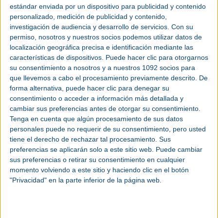
todos los actores internacionales del sector,
estándar enviada por un dispositivo para publicidad y contenido
fabricantes y usuarios, la feria es única, ya que en
personalizado, medición de publicidad y contenido,
ningún otro lugar los visitantes encontrarán tanta
investigación de audiencia y desarrollo de servicios.
Con su
experiencia internacional como en la EMO", afirma.
permiso, nosotros y nuestros socios podemos utilizar datos de
Esto no solo se hará evidente en los stands de los
localización geográfica precisa e identificación mediante las
expositores, sino también en las conferencias y
características de dispositivos. Puede hacer clic para otorgarnos
su consentimiento a nosotros y a nuestros 1092 socios para
foros, así como en los stands conjuntos con temas
que llevemos a cabo el procesamiento previamente descrito. De
de especial importancia para el futuro de la
forma alternativa, puede hacer clic para denegar su
metalurgia. Hay numerosas oportunidades para
consentimiento o acceder a información más detallada y
intercambiar experiencias, establecer contactos y
cambiar sus preferencias antes de otorgar su consentimiento.
conocer a posibles socios comerciales. Las nuevas
Tenga en cuenta que algún procesamiento de sus datos
áreas de negocio requieren una amplia
personales puede no requerir de su consentimiento, pero usted
experiencia.
tiene el derecho de rechazar tal procesamiento. Sus
preferencias se aplicarán solo a este sitio web. Puede cambiar
La modernización es necesaria en casi todas las
sus preferencias o retirar su consentimiento en cualquier
fábricas o instalaciones de producción. La
momento volviendo a este sitio y haciendo clic en el botón
competencia internacional obliga a las empresas a
"Privacidad" en la parte inferior de la página web.
buscar potencial de optimización. El aumento de
los costes, los precios de la energía y las materias
primas, así como los nuevos objetivos de