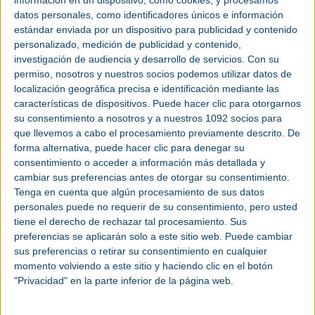
información en un dispositivo, como cookies, y procesamos
Un sector que representa el 21% del PIB nacional,
datos personales, como identificadores únicos e información
genera 4.8 millones de empleos formales, atrae
estándar enviada por un dispositivo para publicidad y contenido
inversión, impulsa las exportaciones y conecta a
personalizado, medición de publicidad y contenido,
nuestro país con las principales cadenas de valor
investigación de audiencia y desarrollo de servicios.
Con su
globales, según cifras del INEGI.
permiso, nosotros y nuestros socios podemos utilizar datos de
localización geográfica precisa e identificación mediante las
“Nos enorgullece ser parte de esta gran historia
características de dispositivos. Puede hacer clic para otorgarnos
industrial y celebrar la edición más grande de Expo
su consentimiento a nosotros y a nuestros 1092 socios para
Manufactura con la participación de más de 460
que llevemos a cabo el procesamiento previamente descrito. De
expositores nacionales e internacionales, un
forma alternativa, puede hacer clic para denegar su
despliegue de maquinaria sin precedentes,
consentimiento o acceder a información más detallada y
cambiar sus preferencias antes de otorgar su consentimiento.
tecnologías y soluciones especializadas que
Tenga en cuenta que algún procesamiento de sus datos
marcarán el rumbo de la industria”, indicó Adrián
personales puede no requerir de su consentimiento, pero usted
López.
tiene el derecho de rechazar tal procesamiento. Sus
preferencias se aplicarán solo a este sitio web. Puede cambiar
Por su parte, Juan Pablo García expresó su
sus preferencias o retirar su consentimiento en cualquier
entusiasmo por un panorama positivo en Nuevo
momento volviendo a este sitio y haciendo clic en el botón
León para la manufactura en 2026 con la
"Privacidad" en la parte inferior de la página web.
generación de más de 10.000 nuevos empleos.
“Estas cifras reflejan que existen bases sólidas para