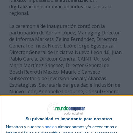
digitalización
e
innovación industrial
a escala
regional.
La ceremonia de inauguración contó con la
participación de Adrián López, Managing Director
de Informa Markets; Zelina Fernández, Directora
General de Index Nuevo León; Jorge Egúsquiza,
Director General de Iniciativa Nuevo León 4.0; Juan
Pablo García, Director General CAINTRA; José
María Martínez Sánchez, Director General de
Bosch Rexroth Mexico; Mauricio Canseco,
Subsecretario de Inversión Social y Alianzas
Estratégicas, Secretaría de Igualdad e Inclusión de
Nuevo León; Annabelle Larouche, Cónsul General
del Consulado General de Canadá en Monterrey; y
Betsabé Rocha Nieto, Secretaria de Economía de
Nuevo León.
Su privacidad es importante para nosotros
De acuerdo con Adrián López, la industria
Nosotros y nuestros
socios
almacenamos y/o accedemos a
manufacturera es el motor económico de México.