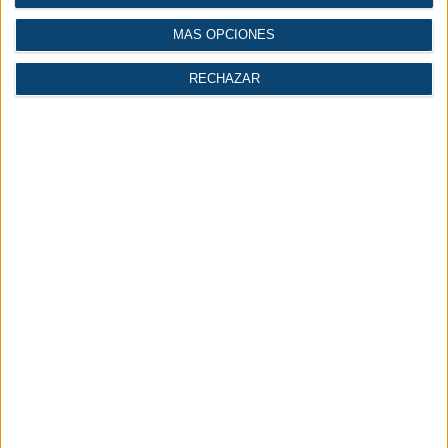
Gases
Logística
MÁS OPCIONES
RECHAZAR
Economía |
Industria del agua
Industria
INICIAR SESIÓN
REGÍSTRATE