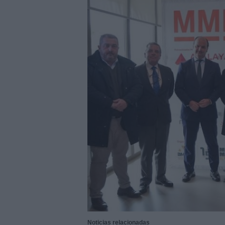
28/07/2026
|
Innovación y nuevas oportu
27/07/2026
|
Aqualia se adjudica la cons
|
El bar como unidad de presión
27/07/2026
|
El MMH 2026 reunirá a expos
24/07/2026
|
Cómo digitalizar el manteni
24/07/2026
|
Yaskawa presenta el nuevo
23/07/2026
|
ELGi Compressors nombra a 
Europa
23/07/2026
|
Cómo escalar producción sin
22/07/2026
|
Burckhardt suministrará com
22/07/2026
|
BeDIGITAL continúa acompañ
06/08/2026
|
Sacyr se adjudica la constr
Noticias relacionadas