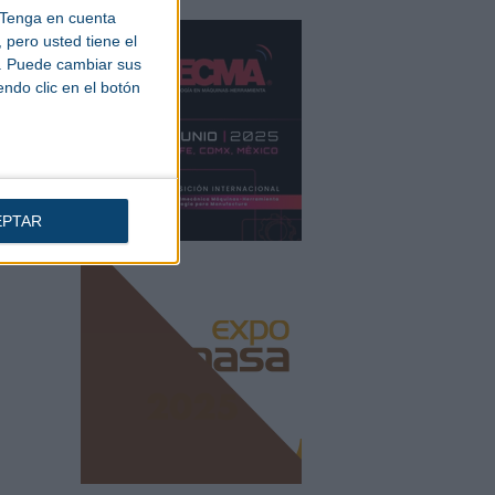
Tenga en cuenta
pero usted tiene el
el
b. Puede cambiar sus
uevo
endo clic en el botón
s
os”.
anuel
lebrar
EPTAR
icina
iudad