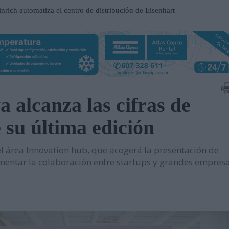
nrich automatiza el centro de distribución de Eisenhart
ilhelmshaven
ospital Frimley Park en Inglaterra
 un entorno estratégico para impulsar inversiones y
alcanza las cifras de
participación en EP Equipment
 su última edición
contrato en el Metro de Santiago de Chile
n al servicio del mantenimiento industrial
el área Innovation hub, que acogerá la presentación de
ueva serie de tablets industriales Tab-IND
mentar la colaboración entre startups y grandes empresa
una central hidroeléctrica reversible en Asturias
sará nuevas oportunidades de negocio con grandes