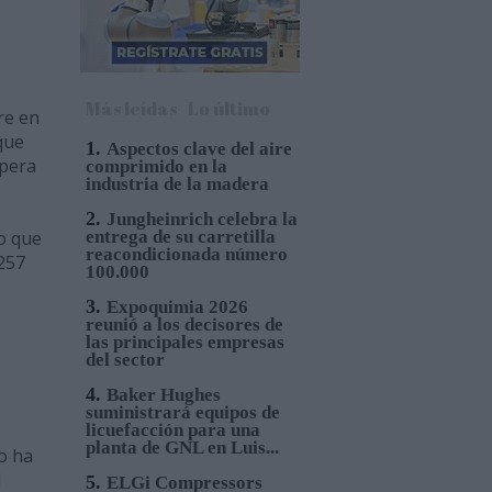
Más leídas
Lo último
re en
que
1.
Aspectos clave del aire
spera
comprimido en la
industria de la madera
2.
Jungheinrich celebra la
o que
entrega de su carretilla
reacondicionada número
 257
100.000
3.
Expoquimia 2026
reunió a los decisores de
las principales empresas
del sector
4.
Baker Hughes
suministrará equipos de
licuefacción para una
planta de GNL en Luis...
to ha
l
5.
ELGi Compressors