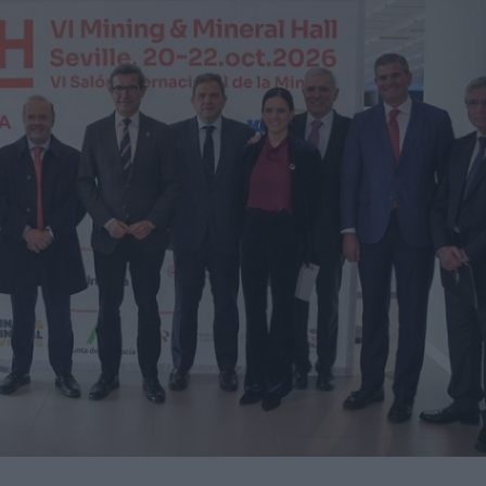
nidades de negocio en la 10ª edición de AdditƐD
trucción de la depuradora de Cajamarca en Perú
itores de una veintena de países de los cinco continentes
miento para reducir averías y costes
 robot de 6 ejes Motoman GP215L
Nils Blanchard para acelerar el crecimiento sostenible en
 multiplicar inventario, urgencias ni costes ocultos
presores de hidrógeno a alta presión a los países nórdicos
ando a la industria en su transformación digital
ucción del nuevo Hospital de Mandurah (Australia)