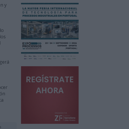
ón y
lo
dos
d
ogerá
ocer
ión
ta
s