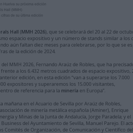
 en Huelva su próxima edición
als Hall (MMH)
cifras de su última edición
rals Hall
(
MMH 2026
), que se celebrará del 20 al 22 de octub
smo espacio expositivo y un número de stands similar a los 
ando aún faltan diez meses para celebrarse, por lo que se e
ras de la edición de 2024.
io del MMH 2026, Fernando Araúz de Robles, que ha precisad
frente a los 6.432 metros cuadrados de espacio expositivo,
 anterior edición, en esta edición “van a superarse los 7.000
0 expositores y superaremos los 15.000 visitantes,
entro de referencia para la
minería
en Europa”.
 mañana en el Acuario de Sevilla por Araúz de Robles,
asociación de minería metálica española (Aminer), Enrique
nergía y Minas de la Junta de Andalucía, Jorge Paradela; y el
or Business del Ayuntamiento de Sevilla, Manuel Parejo. El ac
 Comités de Organización, de Comunicación y Científico de