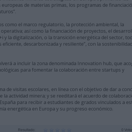
cas europeas de materias primas, los programas de financiaci
uturos”.
s como el marco regulatorio, la protección ambiental, la
 operativa; así como la financiación de proyectos, el desarrol
i y la digitalización, o la transición energética del sector, to
eficiente, descarbonizada y resiliente”, con la sostenibilida
olverá a incluir la zona denominada Innovation hub, que ac
nológicas para fomentar la colaboración entre startups y
 de visitas escolares, en línea con el objetivo de dar a con
de la actividad minera; y se reeditará el acuerdo de colaborac
España para recibir a estudiantes de grados vinculados a es
ranía energética en Europa y su progreso económico.
Resultado:
0 Voto