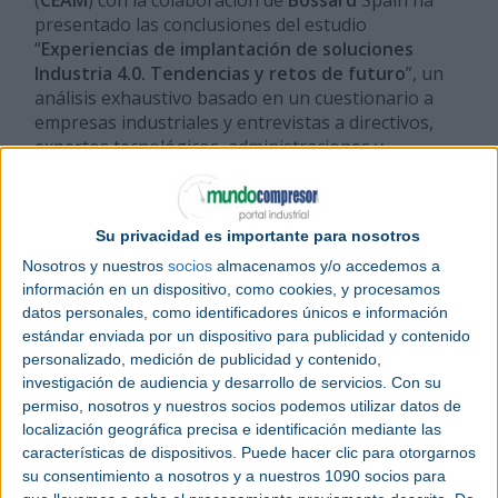
presentado las conclusiones del estudio
“
Experiencias de implantación de soluciones
Industria 4.0. Tendencias y retos de futuro
”, un
análisis exhaustivo basado en un cuestionario a
empresas industriales y entrevistas a directivos,
expertos tecnológicos, administraciones y
representantes del ámbito formativo.
El propósito del informe cubre una necesidad
Su privacidad es importante para nosotros
latente y a la vez un vacío informativo: disponer de
una radiografía real para conocer el estado actual
Nosotros y nuestros
socios
almacenamos y/o accedemos a
información en un dispositivo, como cookies, y procesamos
de digitalización de las empresas industriales
datos personales, como identificadores únicos e información
españolas para saber sus barreras, sus
estándar enviada por un dispositivo para publicidad y contenido
oportunidades y, en definitiva, cuáles son los retos
personalizado, medición de publicidad y contenido,
del sector.
investigación de audiencia y desarrollo de servicios.
Con su
permiso, nosotros y nuestros socios podemos utilizar datos de
El informe revela que, aunque la digitalización
localización geográfica precisa e identificación mediante las
industrial avanza de forma sostenida, las empresas
características de dispositivos. Puede hacer clic para otorgarnos
españolas —especialmente las pymes— siguen
su consentimiento a nosotros y a nuestros 1090 socios para
encontrando barreras económicas, organizativas y