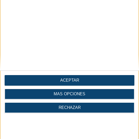
Te puede interesar
ACEPTAR
Artículos
Diccionario
Videos
Técnicos
Técnico
MÁS OPCIONES
RECHAZAR