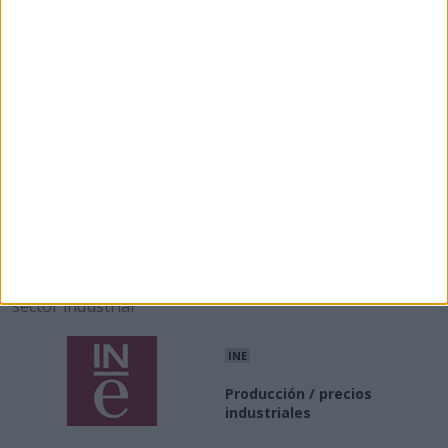
Enlaces
Enlaces de interés a asociaciones e información del
sector industrial
INE
Producción / precios
industriales