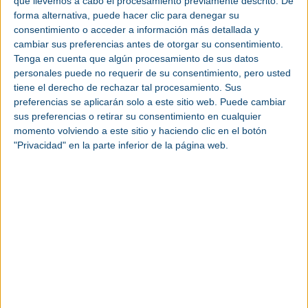
que llevemos a cabo el procesamiento previamente descrito. De
de talento que ralentizan la transición hacia
forma alternativa, puede hacer clic para denegar su
modelos de fabricación inteligente.
consentimiento o acceder a información más detallada y
cambiar sus preferencias antes de otorgar su consentimiento.
Las compañías participantes identifican como
Tenga en cuenta que algún procesamiento de sus datos
principales obstáculos para avanzar hacia la
personales puede no requerir de su consentimiento, pero usted
Industria 4.0:
tiene el derecho de rechazar tal procesamiento. Sus
preferencias se aplicarán solo a este sitio web. Puede cambiar
sus preferencias o retirar su consentimiento en cualquier
Altos costes de implantación (57,4%)
momento volviendo a este sitio y haciendo clic en el botón
Falta de personal cualificado (51,1%)
"Privacidad" en la parte inferior de la página web.
Resistencia al cambio (38,3%)
Problemas para encontrar soluciones
adecuadas a sus necesidades (38,3%)
Escasa infraestructura tecnológica (25,5%)
Insuficiente estandarización de procesos
(25,5%)
Las entrevistas recogen además la falta de tiempo
del personal para participar en proyectos digitales,
especialmente en pymes, lo que retrasa su
ejecución.