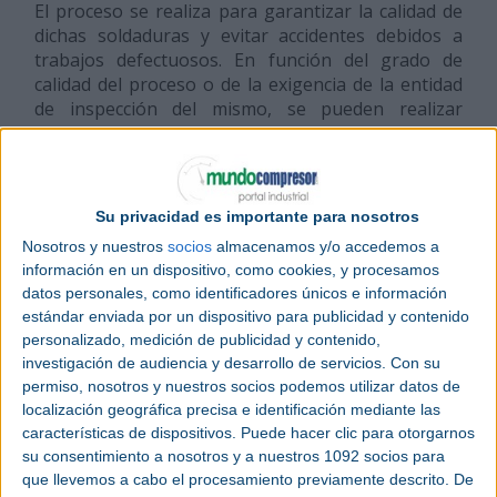
El proceso se realiza para garantizar la calidad de
dichas soldaduras y evitar accidentes debidos a
trabajos defectuosos. En función del grado de
calidad del proceso o de la exigencia de la entidad
de inspección del mismo, se pueden realizar
radiografías entre el 10% y el 100% de las
soldaduras.
El proceso requiere de una cualificación especial del
Su privacidad es importante para nosotros
personal que realiza los ensayos, por lo que la
Nosotros y nuestros
socios
almacenamos y/o accedemos a
normativa recoge tanto la certificación como la
información en un dispositivo, como cookies, y procesamos
cualificación de dicho personal.
datos personales, como identificadores únicos e información
estándar enviada por un dispositivo para publicidad y contenido
personalizado, medición de publicidad y contenido,
investigación de audiencia y desarrollo de servicios.
Con su
permiso, nosotros y nuestros socios podemos utilizar datos de
Otros términos
localización geográfica precisa e identificación mediante las
características de dispositivos. Puede hacer clic para otorgarnos
su consentimiento a nosotros y a nuestros 1092 socios para
que llevemos a cabo el procesamiento previamente descrito. De
>
Álabe