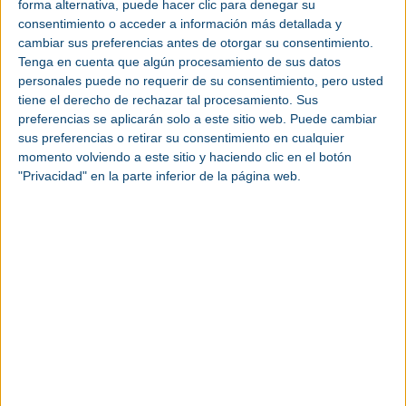
forma alternativa, puede hacer clic para denegar su
consentimiento o acceder a información más detallada y
>
Turbocompresor
cambiar sus preferencias antes de otorgar su consentimiento.
Tenga en cuenta que algún procesamiento de sus datos
>
Punto de rocío
personales puede no requerir de su consentimiento, pero usted
>
Generador eléctrico
tiene el derecho de rechazar tal procesamiento. Sus
preferencias se aplicarán solo a este sitio web. Puede cambiar
sus preferencias o retirar su consentimiento en cualquier
Volver al listado de términos
momento volviendo a este sitio y haciendo clic en el botón
"Privacidad" en la parte inferior de la página web.
Votar:
Resultado:
Términos más buscados
|
Presión absoluta
|
Presostato
|
Compresor
|
ASME