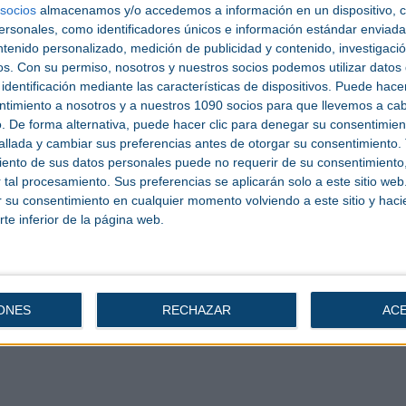
socios
almacenamos y/o accedemos a información en un dispositivo, c
sonales, como identificadores únicos e información estándar enviada 
o de Innovación, una asociación con la Revista Robótica, 
ntenido personalizado, medición de publicidad y contenido, investigaci
os.
Con su permiso, nosotros y nuestros socios podemos utilizar datos 
de concepción, originalidad y operatividad de los prod
identificación mediante las características de dispositivos. Puede hacer
idido por el profesor J. Norberto Pires, de la Universid
ntimiento a nosotros y a nuestros 1090 socios para que llevemos a ca
tica.
. De forma alternativa, puede hacer clic para denegar su consentimien
llada y cambiar sus preferencias antes de otorgar su consentimiento.
2016, el área de exposición fue de 35 mil metros cuadr
ento de sus datos personales puede no requerir de su consentimiento, 
xponor. Participaron 430 empresas nacionales y extranj
tal procesamiento. Sus preferencias se aplicarán solo a este sitio we
 y acudieron 2500 compradores, provenientes de 24 paíse
ar su consentimiento en cualquier momento volviendo a este sitio y haci
da, Alemania, Suiza, Italia. República Checa, Hungría, Tur
rte inferior de la página web.
idos de América y Brasil.
Resultado:
0 Voto
ONES
RECHAZAR
AC