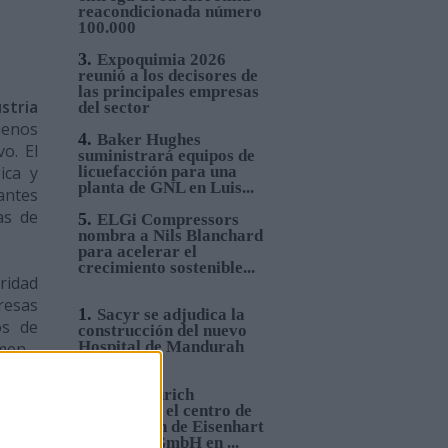
reacondicionada número
100.000
3.
Expoquimia 2026
reunió a los decisores de
las principales empresas
stria
del sector
menos
4.
Baker Hughes
o. El
suministrará equipos de
ica y
licuefacción para una
planta de GNL en Luis...
antes
as de
5.
ELGi Compressors
nombra a Nils Blanchard
para acelerar el
crecimiento sostenible...
ridad
resas
1.
Sacyr se adjudica la
os de
construcción del nuevo
Hospital de Mandurah
men.
(Australia)
 base
2.
Jungheinrich
automatiza el centro de
enido
distribución de Eisenhart
nicos
Laeppché GmbH en ...