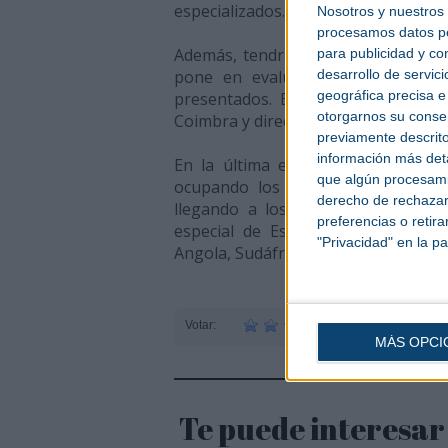
especializados.
Nosotros y nuestros
procesamos datos per
Además, tendrá lugar el IX Concurs
para publicidad y co
desarrollo de servici
pone en evaluación los aspectos 
geográfica precisa e 
presentados. El jurado estará pres
otorgarnos su conse
Coimbra y director de la Revista Robó
previamente descrito
información más deta
En la última edición de EMAF, en 
que algún procesami
ocupando los seis pabellones de E
derecho de rechazar 
llegando a los 42.800 visitantes;
preferencias o retir
especial de España, Francia, Irlan
"Privacidad" en la pa
Angola, Sudáfrica, China, Estados Un
Votar:
MÁS OPCI
Te puede interesar