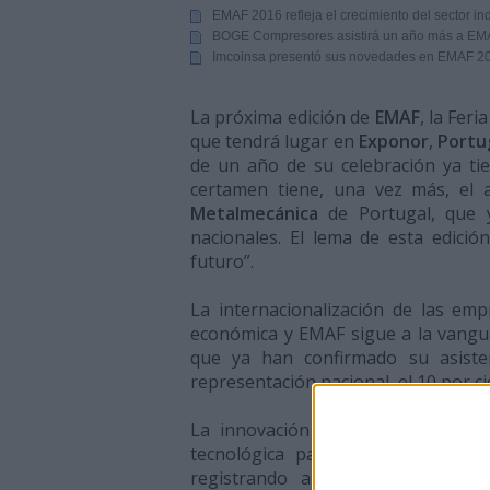
EMAF 2016 refleja el crecimiento del sector ind
BOGE Compresores asistirá un año más a EMAF,
Imcoinsa presentó sus novedades en EMAF 2
La próxima edición de
EMAF
, la Fer
que tendrá lugar en
Exponor
,
Portu
de un año de su celebración ya tie
certamen tiene, una vez más, el 
Metalmecánica
de Portugal, que 
nacionales. El lema de esta edició
futuro”.
La internacionalización de las e
económica y EMAF sigue a la vangua
que ya han confirmado su asiste
representación nacional, el 10 por c
La innovación es otro de los pil
tecnológica para la
industria 4.0
registrando a través de solucio