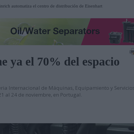
nrich automatiza el centro de distribución de Eisenhart
ilhelmshaven
ospital Frimley Park en Inglaterra
 un entorno estratégico para impulsar inversiones y
 ya el 70% del espacio
participación en EP Equipment
contrato en el Metro de Santiago de Chile
n al servicio del mantenimiento industrial
eria Internacional de Máquinas, Equipamiento y Servicio
ueva serie de tablets industriales Tab-IND
21 al 24 de noviembre, en Portugal.
una central hidroeléctrica reversible en Asturias
sará nuevas oportunidades de negocio con grandes