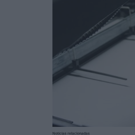
28/07/2026
|
Innovación y nuevas oportu
27/07/2026
|
Aqualia se adjudica la cons
|
El bar como unidad de presión
27/07/2026
|
El MMH 2026 reunirá a expos
24/07/2026
|
Cómo digitalizar el manteni
24/07/2026
|
Yaskawa presenta el nuevo
23/07/2026
|
ELGi Compressors nombra a 
Europa
23/07/2026
|
Cómo escalar producción sin
22/07/2026
|
Burckhardt suministrará com
22/07/2026
|
BeDIGITAL continúa acompañ
06/08/2026
|
Sacyr se adjudica la constr
Noticias relacionadas