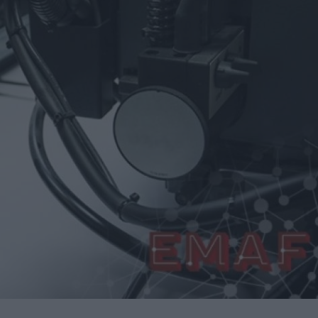
nidades de negocio en la 10ª edición de AdditƐD
trucción de la depuradora de Cajamarca en Perú
itores de una veintena de países de los cinco continentes
miento para reducir averías y costes
 robot de 6 ejes Motoman GP215L
Nils Blanchard para acelerar el crecimiento sostenible en
 multiplicar inventario, urgencias ni costes ocultos
presores de hidrógeno a alta presión a los países nórdicos
ando a la industria en su transformación digital
ucción del nuevo Hospital de Mandurah (Australia)