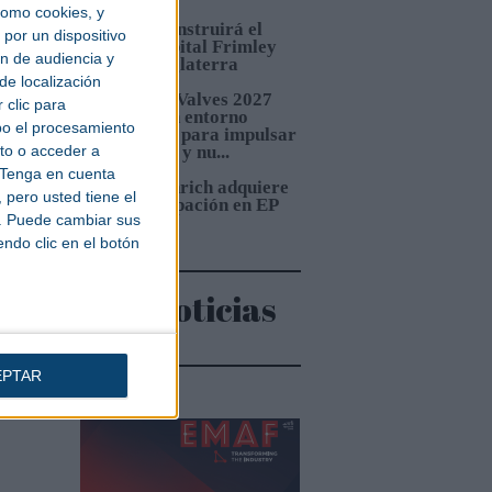
omo cookies, y
3.
Sacyr construirá el
por un dispositivo
nuevo Hospital Frimley
y que
ón de audiencia y
Park en Inglaterra
de localización
uctos
4.
Pumps&Valves 2027
 clic para
ad de
ofrecerá un entorno
bo el procesamiento
estratégico para impulsar
to o acceder a
inversiones y nu...
Tenga en cuenta
ados,
5.
Jungheinrich adquiere
pero usted tiene el
eras,
una participación en EP
b. Puede cambiar sus
Equipment
s, en
endo clic en el botón
quía,
Más noticias
s
EPTAR