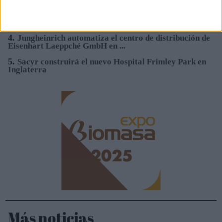
3.
Sacyr se adjudica la construcción del nuevo Hospital
de Mandurah (Australia)
4.
Jungheinrich automatiza el centro de distribución de
Eisenhart Laeppché GmbH en ...
5.
Sacyr construirá el nuevo Hospital Frimley Park en
Inglaterra
Más noticias