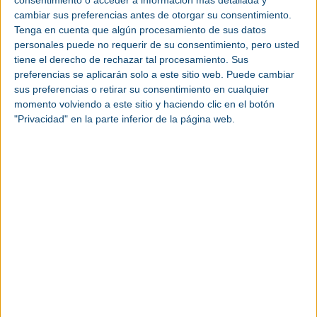
consentimiento o acceder a información más detallada y
cambiar sus preferencias antes de otorgar su consentimiento.
Tenga en cuenta que algún procesamiento de sus datos
personales puede no requerir de su consentimiento, pero usted
tiene el derecho de rechazar tal procesamiento. Sus
preferencias se aplicarán solo a este sitio web. Puede cambiar
sus preferencias o retirar su consentimiento en cualquier
momento volviendo a este sitio y haciendo clic en el botón
"Privacidad" en la parte inferior de la página web.
Mayo 2025
EXPOBIOMASA 2025 comienza
apostando por la
descarbonización industrial y la
bioeconomía
EXPOBIOMASA | La 15ª edición de la feria reúne
a 350 expositores presentando las soluciones con
biomasa más avanzadas en la Feria de
Valladolid.