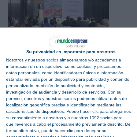
Su privacidad es importante para nosotros
Mayo 2025
Nosotros y nuestros
socios
almacenamos y/o accedemos a
El papel de la bioenergía en la
información en un dispositivo, como cookies, y procesamos
datos personales, como identificadores únicos e información
descarbonización industrial y el
estándar enviada por un dispositivo para publicidad y contenido
suministro energético gestionable
personalizado, medición de publicidad y contenido,
investigación de audiencia y desarrollo de servicios.
Con su
EXPOBIOMASA | La bioenergía es una alternativa
permiso, nosotros y nuestros socios podemos utilizar datos de
madura, competitiva y ya disponible para
localización geográfica precisa e identificación mediante las
avanzar en la descarbonización de la industria, la
características de dispositivos. Puede hacer clic para otorgarnos
climatización residencial y el transporte en
su consentimiento a nosotros y a nuestros 1092 socios para
España.
que llevemos a cabo el procesamiento previamente descrito. De
forma alternativa, puede hacer clic para denegar su