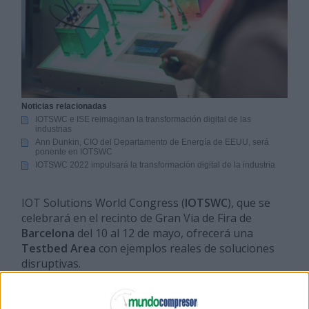
Noticias relacionadas
IOTSWC e ISE reimaginan la transformación digital de las
industrias
Ann Dunkin, CIO del Departamento de Energía de EEUU, será
ponente en IOTSWC
IOTSWC 2022 impulsará la transformación digital de la industria
IOT Solutions World Congress (
IOTSWC
), que se
celebrará en el recinto de Gran Via de Fira de
Barcelona
del 10 al 12 de mayo, ofrecerá una
Testbed Area
con ejemplos reales de soluciones
disruptivas.
Reducir el desperdicio de alimentos mediante el
establecimiento de precios dinámicos es el objetivo