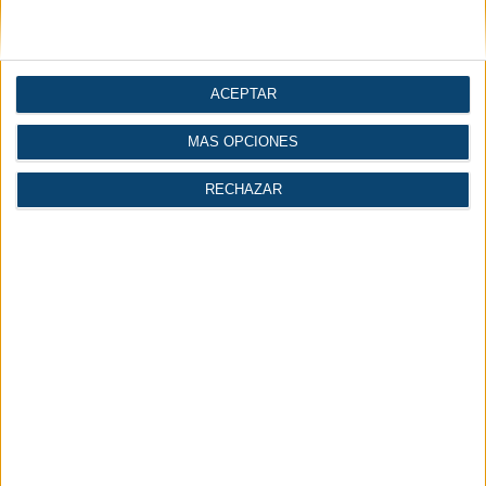
internacionales. Las aplicaciones prácticas
expuestas en el IOTSWC han sido coordinadas y
supervisadas por el Industry IOT Consortium®
(IIC™).
ACEPTAR
MÁS OPCIONES
Votar:
Resultado:
RECHAZAR
Te puede interesar