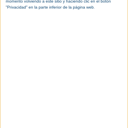
momento volviendo a este sitio y haciendo clic en el botón
motor de IA acoplado a un software de control
"Privacidad" en la parte inferior de la página web.
personalizado posibilita la predicción de diferentes
indicadores del proceso. Esto permite realizar
acciones correctivas rápidas para mejorar la
sostenibilidad
.
Digital twins para la ciudad
La
Realidad Virtual
(RV) y los
Gemelos Digitales
(DT) también se convertirán en activos
fundamentales para las soluciones de gestión
urbana y de la construcción. El SMART WORLD de
FIWARE rediseña el uso de las grúas y los
ascensores en las obras mediante la tecnología DT.
La grúa y el ascensor se proporcionan como un
servicio inteligente en un modelo de pago por uso
capaz de reducir los costes y mejorar el
rendimiento.
ISH es un sistema inteligente de conservación del