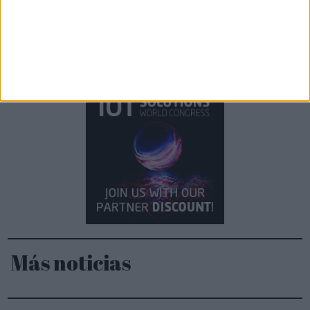
4.
Jungheinrich adquiere una participación en EP
Equipment
5.
OHLA se adjudica su mayor contrato en el Metro de
Santiago de Chile
Más noticias