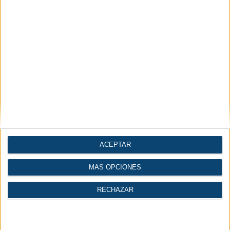
Manufacturing Madrid 2026.
Acceso a la inscripción en AM Awards.
Votar:
Resultado:
Te puede interesar
ACEPTAR
MÁS OPCIONES
RECHAZAR