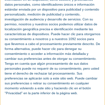
automatización industrial
y
transformación
datos personales, como identificadores únicos e información
tecnológica
organizada por Easyfairs, ha abierto
estándar enviada por un dispositivo para publicidad y contenido
el registro de visitantes para su próxima edición,
personalizado, medición de publicidad y contenido,
que se celebrará los días 4 y 5 de noviembre en
investigación de audiencia y desarrollo de servicios.
Con su
IFEMA Madrid. La cita, que alcanzará su 18ª edición,
permiso, nosotros y nuestros socios podemos utilizar datos de
llega este año tras haber sido reconocida por la
localización geográfica precisa e identificación mediante las
Secretaría de Estado de Comercio como feria
características de dispositivos. Puede hacer clic para otorgarnos
comercial internacional.
su consentimiento a nosotros y a nuestros 1092 socios para
que llevemos a cabo el procesamiento previamente descrito. De
forma alternativa, puede hacer clic para denegar su
Este reconocimiento supone un nuevo impulso
consentimiento o acceder a información más detallada y
para un evento que en su última edición contó con
cambiar sus preferencias antes de otorgar su consentimiento.
151 empresas internacionales expositoras
Tenga en cuenta que algún procesamiento de sus datos
procedentes de 19 países y un 7% de visitantes
personales puede no requerir de su consentimiento, pero usted
profesionales de más allá de nuestras fronteras.
tiene el derecho de rechazar tal procesamiento. Sus
preferencias se aplicarán solo a este sitio web. Puede cambiar
Los profesionales interesados ya pueden realizar
sus preferencias o retirar su consentimiento en cualquier
su inscripción para asistir a una edición que
momento volviendo a este sitio y haciendo clic en el botón
ampliará su superficie expositiva y reforzará la
"Privacidad" en la parte inferior de la página web.
conexión entre la industria española, la innovación
tecnológica y nuevas oportunidades de negocio.