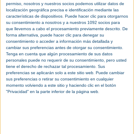
los servicios de distribución de
agua
tratada y
permiso, nosotros y nuestros socios podemos utilizar datos de
alcantarillado en 151 municipios de Pernambuco, al
localización geográfica precisa e identificación mediante las
noreste de
Brasil
.
características de dispositivos. Puede hacer clic para otorgarnos
su consentimiento a nosotros y a nuestros 1092 socios para
La concesión tendrá una duración de 35 años y
que llevemos a cabo el procesamiento previamente descrito. De
contempla una inversión de 2.380 millones de
forma alternativa, puede hacer clic para denegar su
euros, con el objetivo de ampliar y modernizar la
consentimiento o acceder a información más detallada y
infraestructura de
saneamiento
y
abastecimiento
,
cambiar sus preferencias antes de otorgar su consentimiento.
garantizando el agua tratada y la recogida y el
Tenga en cuenta que algún procesamiento de sus datos
tratamiento de
aguas residuales
para cerca de
personales puede no requerir de su consentimiento, pero usted
siete millones de habitantes. La iniciativa está en
tiene el derecho de rechazar tal procesamiento. Sus
consonancia con los objetivos del Nuevo Marco
preferencias se aplicarán solo a este sitio web. Puede cambiar
Legal del Ciclo Integral del Agua de Pernambuco,
sus preferencias o retirar su consentimiento en cualquier
que establece la universalización del acceso al agua
momento volviendo a este sitio y haciendo clic en el botón
"Privacidad" en la parte inferior de la página web.
(99 %) y al alcantarillado (90 %) para 2033.
El consorcio será responsable de la distribución de
agua y de la recogida y el tratamiento de aguas
residuales en los municipios cubiertos, mientras
que Companhia Pernambucana de Saneamento
(Compesa) seguirá siendo responsable de la