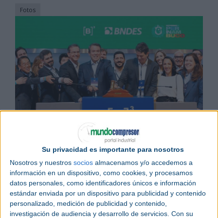
Fotos
Noticias relacionadas
ACCIONA se adjudica un macroproyecto ferroviario en Canadá
ACCIONA realizará la operación y mantenimiento de doce
Su privacidad es importante para nosotros
depuradoras en Portugal
Nosotros y nuestros
socios
almacenamos y/o accedemos a
ACCIONA Energía construirá dos nuevas plantas fotovoltaicas en
Italia
información en un dispositivo, como cookies, y procesamos
datos personales, como identificadores únicos e información
estándar enviada por un dispositivo para publicidad y contenido
ACCIONA
, en consorcio con la empresa local BRK,
personalizado, medición de publicidad y contenido,
se ha adjudicado el contrato para la concesión de
investigación de audiencia y desarrollo de servicios.
Con su