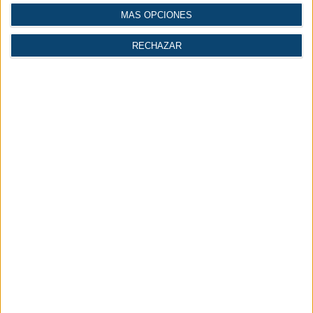
MÁS OPCIONES
RECHAZAR
Más leídas
Lo último
1.
Aspectos clave del aire comprimido en la industria de
la madera
2.
Jungheinrich celebra la entrega de su carretilla