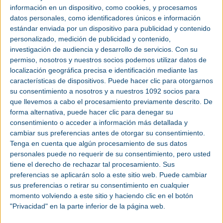
información en un dispositivo, como cookies, y procesamos
datos personales, como identificadores únicos e información
LA500 es la última generación de variadores de
estándar enviada por un dispositivo para publicidad y contenido
elevación de
Yaskawa
, ideales tanto para sistemas
personalizado, medición de publicidad y contenido,
nuevos como para actualización de ya existentes.
investigación de audiencia y desarrollo de servicios.
Con su
Estos variadores compactos están diseñados para
permiso, nosotros y nuestros socios podemos utilizar datos de
integrarse fácilmente en los sistemas de
localización geográfica precisa e identificación mediante las
ascensores ya existentes, al tiempo que superan la
características de dispositivos. Puede hacer clic para otorgarnos
comodidad de desplazamiento de su serie
su consentimiento a nosotros y a nuestros 1092 socios para
predecesora. Su funcionalidad STO SIL3 integrada
que llevemos a cabo el procesamiento previamente descrito. De
permite el funcionamiento sin contactores de
forma alternativa, puede hacer clic para denegar su
motor. Estos variadores de nuevo desarrollo
consentimiento o acceder a información más detallada y
también incorporan un filtro CEM de clase C2
cambiar sus preferencias antes de otorgar su consentimiento.
integrado conforme a la norma EN12015, placas
Tenga en cuenta que algún procesamiento de sus datos
revestidas (3S2 y 3C2 para entornos difíciles) y
personales puede no requerir de su consentimiento, pero usted
choppers de frenado de fábrica, lo que reduce el
tiene el derecho de rechazar tal procesamiento. Sus
número de componentes en el armario eléctrico,
preferencias se aplicarán solo a este sitio web. Puede cambiar
ahorrando espacio y aumentando la fiabilidad del
sus preferencias o retirar su consentimiento en cualquier
sistema.
momento volviendo a este sitio y haciendo clic en el botón
"Privacidad" en la parte inferior de la página web.
Otra novedad muy destacable es su función de