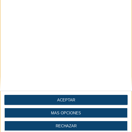
Maquinaria y equipo
Compresores y vacío
mecánico
Automatización |
Construcción
Industria 4.0
| Ingeniería
ACEPTAR
MÁS OPCIONES
Gases
Logística
RECHAZAR