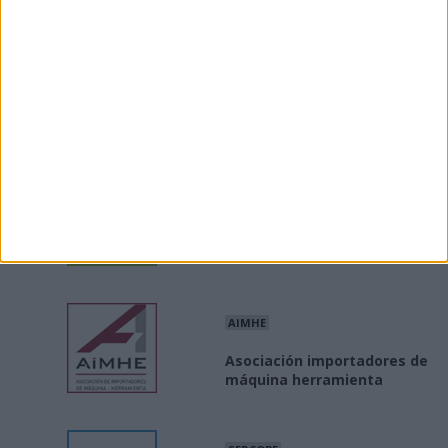
sector industrial
INE
Producción / precios
industriales
MINISTERIO
Industria Conectada 4.0
AIMHE
Asociación importadores de
máquina herramienta