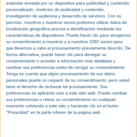
estándar enviada por un dispositivo para publicidad y contenido
sus propios eventos con lo último en tecnología,
personalizado, medición de publicidad y contenido,
asistentes y networking. En el caso de
México
,
investigación de audiencia y desarrollo de servicios.
Con su
hemos visto eventos nacionales o locales, pero que
permiso, nosotros y nuestros socios podemos utilizar datos de
no atienden a una audiencia en la región y en
localización geográfica precisa e identificación mediante las
español”, indicó Claude Mas.
características de dispositivos. Puede hacer clic para otorgarnos
su consentimiento a nosotros y a nuestros 1092 socios para
Organizados por
Gardner Business Media
con el
que llevemos a cabo el procesamiento previamente descrito. De
apoyo de Trade Show Consulting, FITMA y MSC
forma alternativa, puede hacer clic para denegar su
Expo se llevarán a cabo de manera simultánea del
consentimiento o acceder a información más detallada y
18 al 20 de enero del 2022 en el Centro
cambiar sus preferencias antes de otorgar su consentimiento.
Citibanamex de la Ciudad de México.
Tenga en cuenta que algún procesamiento de sus datos
personales puede no requerir de su consentimiento, pero usted
En el caso de FITMA, Claude Más señaló que se
tiene el derecho de rechazar tal procesamiento. Sus
preferencias se aplicarán solo a este sitio web. Puede cambiar
trata del próximo gran evento internacional de
sus preferencias o retirar su consentimiento en cualquier
manufactura y la mejor oportunidad de negocio
momento volviendo a este sitio y haciendo clic en el botón
para la región.
"Privacidad" en la parte inferior de la página web.
Al respecto, Arturo Morales, director de Eventos &
Marketing México de Gardner Business Media,
agregó que FITMA es un evento dirigido a toda