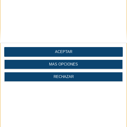
Te puede interesar
ACEPTAR
MÁS OPCIONES
RECHAZAR
Artículos
Diccionario
Videos
Técnicos
Técnico