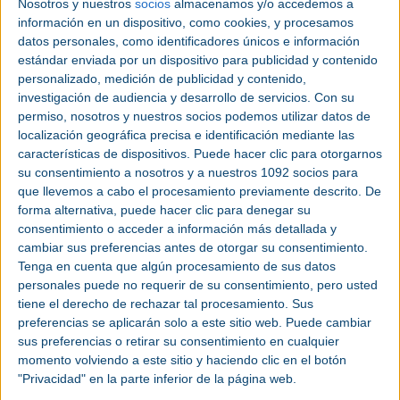
Nosotros y nuestros
socios
almacenamos y/o accedemos a
Sin embargo, estos equipos sacrifican la eficiencia
información en un dispositivo, como cookies, y procesamos
datos personales, como identificadores únicos e información
por la exención de aceite. En este video Boge nos
estándar enviada por un dispositivo para publicidad y contenido
muestra una alternativa para el uso de
personalizado, medición de publicidad y contenido,
compresores lubricados convencionales y la
investigación de audiencia y desarrollo de servicios.
Con su
obtención de aire exento de aceite con calidad ISO
permiso, nosotros y nuestros socios podemos utilizar datos de
clase 0.
localización geográfica precisa e identificación mediante las
características de dispositivos. Puede hacer clic para otorgarnos
su consentimiento a nosotros y a nuestros 1092 socios para
que llevemos a cabo el procesamiento previamente descrito. De
forma alternativa, puede hacer clic para denegar su
consentimiento o acceder a información más detallada y
cambiar sus preferencias antes de otorgar su consentimiento.
Tenga en cuenta que algún procesamiento de sus datos
personales puede no requerir de su consentimiento, pero usted
tiene el derecho de rechazar tal procesamiento. Sus
preferencias se aplicarán solo a este sitio web. Puede cambiar
sus preferencias o retirar su consentimiento en cualquier
momento volviendo a este sitio y haciendo clic en el botón
"Privacidad" en la parte inferior de la página web.