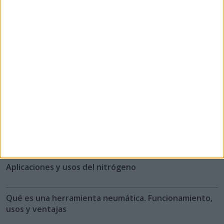
Asociación europea de
fabricantes de compresores,
bombas de vacío...
Área Técnica
Robótica industrial: qué es, usos y aplicaciones
Aplicaciones y usos del nitrógeno
Qué es una herramienta neumática. Funcionamiento,
usos y ventajas