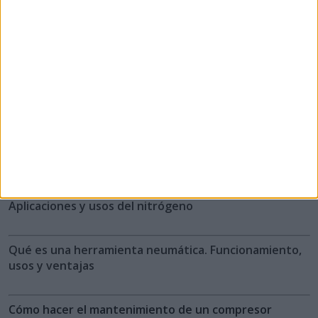
fabricantes de compresores,
bombas de vacío...
Área Técnica
Robótica industrial: qué es, usos y aplicaciones
Aplicaciones y usos del nitrógeno
Qué es una herramienta neumática. Funcionamiento,
usos y ventajas
Cómo hacer el mantenimiento de un compresor