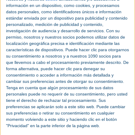
todos los lugares donde exista una alta demanda,
información en un dispositivo, como cookies, y procesamos
independientemente de las condiciones geológicas.
datos personales, como identificadores únicos e información
estándar enviada por un dispositivo para publicidad y contenido
El aire comprimido como "batería" del futuro:
personalizado, medición de publicidad y contenido,
Más información
investigación de audiencia y desarrollo de servicios.
Con su
permiso, nosotros y nuestros socios podemos utilizar datos de
localización geográfica precisa e identificación mediante las
características de dispositivos. Puede hacer clic para otorgarnos
su consentimiento a nosotros y a nuestros 1090 socios para
que llevemos a cabo el procesamiento previamente descrito. De
forma alternativa, puede hacer clic para denegar su
consentimiento o acceder a información más detallada y
cambiar sus preferencias antes de otorgar su consentimiento.
Tenga en cuenta que algún procesamiento de sus datos
personales puede no requerir de su consentimiento, pero usted
tiene el derecho de rechazar tal procesamiento. Sus
preferencias se aplicarán solo a este sitio web. Puede cambiar
sus preferencias o retirar su consentimiento en cualquier
momento volviendo a este sitio y haciendo clic en el botón
"Privacidad" en la parte inferior de la página web.