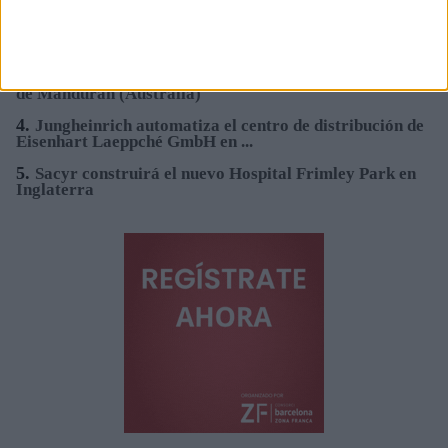
2.
Hydnum Steel logra 150M€ para la primera planta de
acero limpio de la Península ...
3.
Sacyr se adjudica la construcción del nuevo Hospital
de Mandurah (Australia)
4.
Jungheinrich automatiza el centro de distribución de
Eisenhart Laeppché GmbH en ...
5.
Sacyr construirá el nuevo Hospital Frimley Park en
Inglaterra