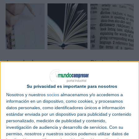
Agenda de
Diccionario
Área Técnica
eventos
Técnico
Artículos en
Toda la
Consulta las
profundidad
información
definiciones de los
Su privacidad es importante para nosotros
y área técnica
sobre los
principales
con vídeos,
Nosotros y nuestros
socios
almacenamos y/o accedemos a
eventos
términos del
fórmulas de
información en un dispositivo, como cookies, y procesamos
industriales.
sector.
cálculo...
datos personales, como identificadores únicos e información
estándar enviada por un dispositivo para publicidad y contenido
personalizado, medición de publicidad y contenido,
investigación de audiencia y desarrollo de servicios.
Con su
permiso, nosotros y nuestros socios podemos utilizar datos de