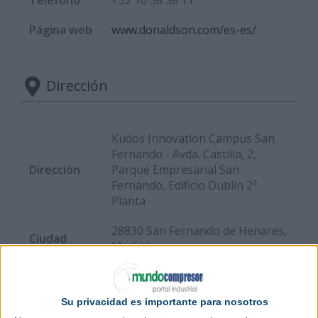
Página web
www.donaldson.com/es-es/
Dirección
Kudos Innovation Campus San
Fernando - Avda. Castilla, 2,
Dirección
Parque Empresarial San
Fernando, Edificio Dublin 2ª
Planta
28830 San Fernando de Henares,
Ciudad
Madrid
País
España
Su privacidad es importante para nosotros