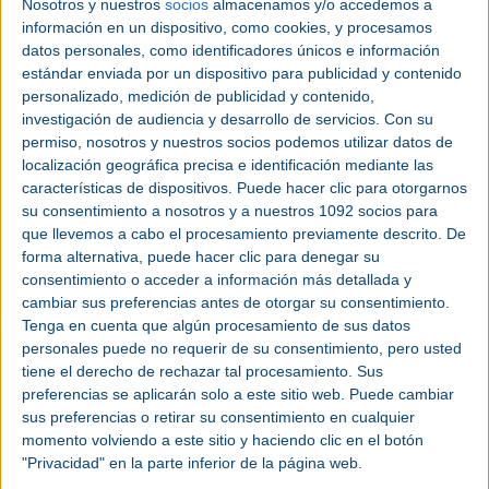
Nosotros y nuestros
socios
almacenamos y/o accedemos a
Actividad
información en un dispositivo, como cookies, y procesamos
datos personales, como identificadores únicos e información
estándar enviada por un dispositivo para publicidad y contenido
|
Compresores y tratamiento del aire
personalizado, medición de publicidad y contenido,
comprimido
investigación de audiencia y desarrollo de servicios.
Con su
permiso, nosotros y nuestros socios podemos utilizar datos de
localización geográfica precisa e identificación mediante las
|
Filtración, secadores y tratamiento del aire
características de dispositivos. Puede hacer clic para otorgarnos
comprimido y gases
su consentimiento a nosotros y a nuestros 1092 socios para
que llevemos a cabo el procesamiento previamente descrito. De
|
Neumática y automatización
forma alternativa, puede hacer clic para denegar su
consentimiento o acceder a información más detallada y
|
Equipamiento para maquinaria, accesorios y
cambiar sus preferencias antes de otorgar su consentimiento.
Tenga en cuenta que algún procesamiento de sus datos
herramientas
personales puede no requerir de su consentimiento, pero usted
tiene el derecho de rechazar tal procesamiento. Sus
|
Calderería, recipientes a presión,
preferencias se aplicarán solo a este sitio web. Puede cambiar
intercambiadores
sus preferencias o retirar su consentimiento en cualquier
momento volviendo a este sitio y haciendo clic en el botón
Votar:
Resultado:
"Privacidad" en la parte inferior de la página web.