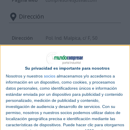
Dirección
Dirección
Pol. Ind. Malpica,
c/ F, 50
Ciudad
50016 Zaragoza
País
España
Su privacidad es importante para nosotros
Nosotros y nuestros
socios
almacenamos y/o accedemos a
información en un dispositivo, como cookies, y procesamos
Actividad
datos personales, como identificadores únicos e información
estándar enviada por un dispositivo para publicidad y contenido
personalizado, medición de publicidad y contenido,
|
Compresores y accesorios
investigación de audiencia y desarrollo de servicios.
Con su
permiso, nosotros y nuestros socios podemos utilizar datos de
|
Filtración, secadores y tratamiento
localización geográfica precisa e identificación mediante las
características de dispositivos. Puede hacer clic para otorgarnos