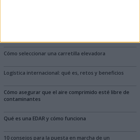
Qué es una herramienta neumática. Funcionamiento,
usos y ventajas
Cómo hacer el mantenimiento de un compresor
Cómo seleccionar una carretilla elevadora
Logística internacional: qué es, retos y beneficios
Cómo asegurar que el aire comprimido esté libre de
contaminantes
Qué es una EDAR y cómo funciona
10 consejos para la puesta en marcha de un